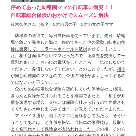
停めてあった幼稚園ママの自転車に衝突！！
自転車総合保険のおかげでスムーズに解決
鈴木奈美さん（仮名）5才の男の子・3才の女の子ママ
幼稚園の送迎で、毎日自転車を使っています。先日、駐輪
場で急いで発車した際に、停めてあった
他の電動自転車の後
輪に衝突して、ミラーやホイールを破損
させてしまいまし
た。相手は面識のないママだったので、連絡先を交換して一
旦別れました。おわびの電話をしたところ、「気にしないで
ください。弁償しないでください」とのことでしたが、
相手
が同じ幼稚園のママなので、今後の関係がぎくしゃくするの
ではないかと不安
で……。
念のため自転車総合保険を契約していた保険会社に相談。
きちんと保障が受けられることを確認できた上、「相手が弁
償を遠慮する場合、支払いは保険会社から行うので弁償させ
てくださいと申し出てみては？」と教えていただきました。
アドバイス通り、相手のママに連絡をしてみたら「そうい
うことであれば」と弁償を快諾。
自転車の修理後は、段取り
よく修理代として保険金が支払われました。
その後、その方
とは顔を合わせる度に、あいさつや会話ができるほどいい関