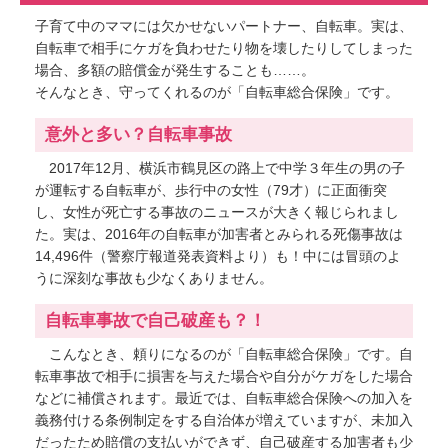
子育て中のママには欠かせないパートナー、自転車。実は、
自転車で相手にケガを負わせたり物を壊したりしてしまった
場合、多額の賠償金が発生することも……。
そんなとき、守ってくれるのが「自転車総合保険」です。
意外と多い？自転車事故
2017年12月、横浜市鶴見区の路上で中学３年生の男の子
が運転する自転車が、歩行中の女性（79才）に正面衝突
し、女性が死亡する事故のニュースが大きく報じられまし
た。実は、2016年の自転車が加害者とみられる死傷事故は
14,496件（警察庁報道発表資料より）も！中には冒頭のよ
うに深刻な事故も少なくありません。
自転車事故で自己破産も？！
こんなとき、頼りになるのが「自転車総合保険」です。自
転車事故で相手に損害を与えた場合や自分がケガをした場合
などに補償されます。最近では、自転車総合保険への加入を
義務付ける条例制定をする自治体が増えていますが、未加入
だったため賠償の支払いができず、自己破産する加害者も少