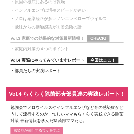
・原因の根底にあるのは乾燥
・インフルエンザは増殖スピードが速い！
・ノロは感染経路が多いノンエンベロープウイルス
・飛沫からの接触感染が１番危険の話
Vol.3 家庭での効果的な対策最新情報！
CHECK!
・家庭内対策の４つのポイント
Vol.4 実際にやってみていますレポート
今回はここ！
・部員たちの実践レポート
Vol.4 らくらく除菌部★部員達の実践レポート！
勉強会でノロウイルスやインフルエンザなど冬の感染症がど
うして流行するのか、忙しいママもらくらく実践できる除菌
対策 最新情報を学んだ除菌部ママたち。
感染症が流行するワケを学ぶ