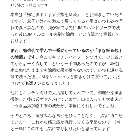
りJMのトリコです♥
本当は「帰宅後すぐまず手指を除菌」…とお聞きしていたの
ですが、息子と外から遊んで帰ってくると手はいつも砂や汚
れで真っ黒なので、我が家では先にJMのハンドソープで洗
った後にJMアルコール製剤で除菌、という流れで実践して
おります！
また、勉強会で学んで一番助かっているのが「まな板＆包丁
の除菌」です。
今までキッチンハイターをつけて、少し置い
てからよーく流して…という一手間あったのですが、JMは
水にぬれたままでも除菌効果が落ちないので、いつも通り洗
剤で洗った後、JMをシュシュッと吹きかけて置いておくだ
け♪
とても楽チン
になりました！
他にもキッチン周りで大活躍してくれていて、調理台を拭き
掃除した後は必ず吹きかけています。口に入っても大丈夫と
いう食品添加物由来の成分が、本当にうれしいですよね。
今のところ、家族みんな風邪をひくことなく、元気に過ごせ
ています！これから感染症が流行してくる季節なので、JM
と一緒にこの冬を元気に乗り切りたいと思っています。