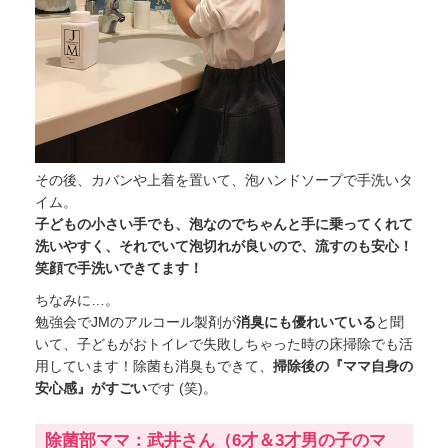
その後、カバンや上着を置いて、泡ハンドソープで手洗いタ
イム。
子どもの小さい手でも、泡なのでちゃんと手に乗ってくれて
洗いやすく、それでいて泡切れが良いので、流すのも安心！
笑顔で手洗いできてます！
ちなみに…。
勉強会でJMのアルコール製剤が
消臭にも優れいている
と聞
いて、子どもがおトイレで失敗しちゃった時の床掃除でも活
用しています！除菌も消臭もできて、
掃除後の『ママ自身の
安心感』がすごい
です (笑)。
除菌部ママ：武井さん（6才＆3才男の子のマ