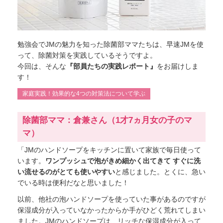
勉強会でJMの魅力を知った除菌部ママたちは、早速JMを使
って、除菌対策を実践しているそうですよ。
今回は、そんな
『部員たちの実践レポート』
をお届けしま
す！
家庭実践！効果的な4つの対策法について学ぶ
除菌部ママ：倉兼さん（1才7ヵ月女の子のマ
マ）
「JMのハンドソープをキッチンに置いて家族で毎日使って
います。
ワンプッシュで泡がきめ細かく出てきて すぐに洗
い流せるのがとても使いやすい
と感じました。とくに、急い
でいる時は便利だなと思いました！
以前、他社の泡ハンドソープを使っていた事があるのですが
保湿成分が入っていなかったからか手がひどく荒れてしまい
ました。JMのハンドソープは、リッチな保湿成分が入って