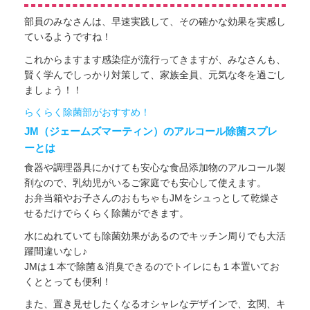
部員のみなさんは、早速実践して、その確かな効果を実感し
ているようですね！
これからますます感染症が流行ってきますが、みなさんも、
賢く学んでしっかり対策して、家族全員、元気な冬を過ごし
ましょう！！
らくらく除菌部がおすすめ！
JM（ジェームズマーティン）のアルコール除菌スプレ
ーとは
食器や調理器具にかけても安心な食品添加物のアルコール製
剤なので、乳幼児がいるご家庭でも安心して使えます。
お弁当箱やお子さんのおもちゃもJMをシュっとして乾燥さ
せるだけでらくらく除菌ができます。
水にぬれていても除菌効果があるのでキッチン周りでも大活
躍間違いなし♪
JMは１本で除菌＆消臭できるのでトイレにも１本置いてお
くととっても便利！
また、置き見せしたくなるオシャレなデザインで、玄関、キ