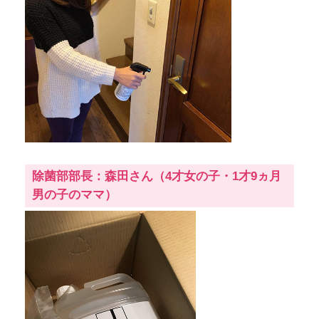
除菌部部長：森田さん（4才女の子・1才9ヵ月
男の子のママ）