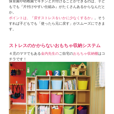
保育園や幼稚園でキチンと片付けることができるのは、子ど
もでも『片付けやすい仕組み』がたくさんあるからなんだと
か。
ポイントは、『戻すストレスをいかに少なくするか』
。そう
すれば子どもでも「使ったら元に戻す」がスムーズにできま
す。
ストレスのかからないおもちゃ収納システム
４児のママでもある
金内先生の
ご自宅の
おもちゃ収納棚
はコ
チラです！