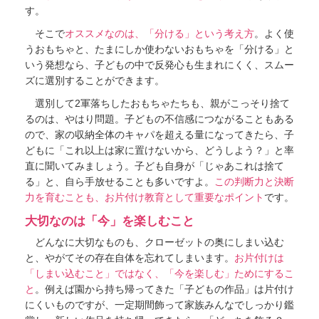
す。
そこで
オススメなのは、「分ける」という考え方
。よく使
うおもちゃと、たまにしか使わないおもちゃを「分ける」と
いう発想なら、子どもの中で反発心も生まれにくく、スムー
ズに選別することができます。
選別して2軍落ちしたおもちゃたちも、親がこっそり捨て
るのは、やはり問題。子どもの不信感につながることもある
ので、家の収納全体のキャパを超える量になってきたら、子
どもに「これ以上は家に置けないから、どうしよう？」と率
直に聞いてみましょう。子ども自身が「じゃあこれは捨て
る」と、自ら手放せることも多いですよ。
この判断力と決断
力を育むことも、お片付け教育として重要なポイント
です。
大切なのは「今」を楽しむこと
どんなに大切なものも、クローゼットの奥にしまい込む
と、やがてその存在自体を忘れてしまいます。
お片付けは
「しまい込むこと」ではなく、「今を楽しむ」ためにするこ
と
。例えば園から持ち帰ってきた「子どもの作品」は片付け
にくいものですが、一定期間飾って家族みんなでしっかり鑑