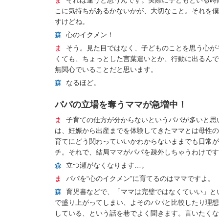
こに気持ちがあるかないかが、大切なこと。それを僕
すけどね。
森
心のイクメン！
ま
そう。見た目ではなく、子どものことを思う心が
くても、ちょっとした言葉遣いとか、行動に出るんで
無関心でいることだと思います。
森
なるほど。
パパの立場を奪うママが急増中！
ま
子育ての仕方が分からないというパパが多いと思
は、妊娠から出産までを体験してきたママとは母性の
育てにどう関わっていいかわからないままでも日常が
チ。それで、結局ママがパパを疎外しちゃうわけです
森
立つ瀬がなくなります…。
ま
パパを“心のイクメン”に育てるのはママですよ。
森
育児書などで、「ママは完璧ではなくていい」と
で盛り上がってしまい、よそのパパと比較したり理想
している、という話を巷でよく聞きます。言いたくな