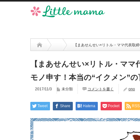
【まあせんせい×リトル・ママ代表取締
【まあせんせい×リトル・ママ
モノ申す！本当の“イクメン”の
2017/11/3
未分類
コメントを書く
ono
Tweet
Share
Hatena
Pocket
RSS