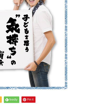
feedly
Pin it