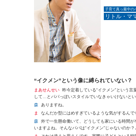
子育て真っ最中の
リトル・ママ
“イクメン”という像に縛られていない？
まあせんせい
昨今定着している“イクメン”という
して…とパパっぽいスタイルでいなきゃいけないとい
森
ありますね。
ま
なんだか型にはめすぎているような気がするんで
森
外で一生懸命働いて、どうしても家にいる時間が
いますよね。そんなパパは“イクメン”じゃないのか？
ま
それは違うと思うんです。実際に子どもといる時