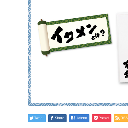
Tweet
Share
Hatena
Pocket
RSS