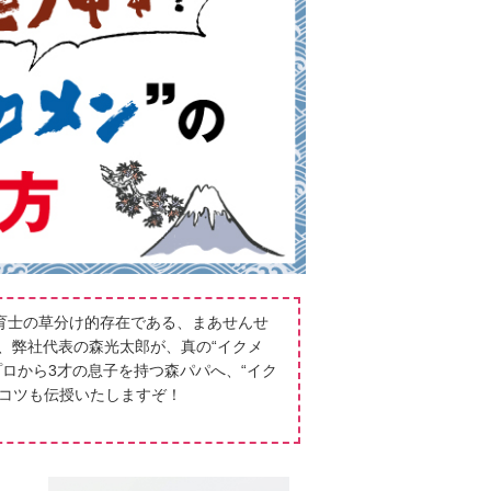
育士の草分け的存在である、まあせんせ
、弊社代表の森光太郎が、真の“イクメ
プロから3才の息子を持つ森パパへ、“イク
のコツも伝授いたしますぞ！