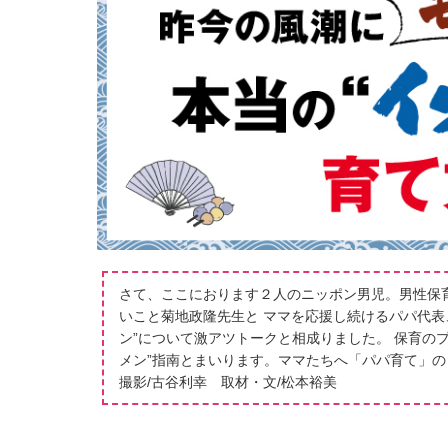
さて、ここにおります２人のニッポン男児。男性保
いこと菊地政隆先生と ママを応援し続けるパパ代表
ン”について激アツトークと相成りました。 保育の
メン”指南とまいります。ママたちへ「パパ育て」
撮影/古谷利幸 取材・文/松本裕美