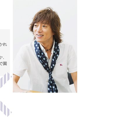
かれ
か、
で園