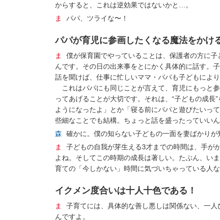
からすると、これは逆効果ではないかと…。
ま
パパ、ツライな〜！
パパが育児に参画したくなる魔法をかけ
ま
僕が保育園でやっていることは、保護者の方に子
んです。その日の出来事をとにかく具体的に話す。子
話を聞けば、仕事に忙しいママ・パパも子どもにより
これはパパにも同じことが言えて、育児にもっと参
ってあげることが大切です。それは、“子どもの成長”
ようになったよ」とか「寝る前にパパと遊びたいって
些細なことでも結構。ちょっと話を盛ったっていいん
森
確かに。僕の知らない子どもの一面を妻ばかりが
ま
子どもの自我が芽生える3才までの時間は、手が
よね。そしてこの時期の成長は著しい。たぶん、いま
育ての「今しかない」時間に気づいちゃっている人な
イクメン度合いは十人十色である！
ま
子育てには、具体的な善し悪しは関係ない、一人ひ
んですよ。