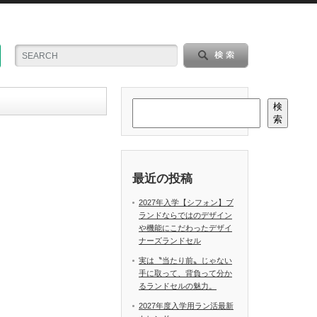
検
索
最近の投稿
2027年入学【シフォン】ブ
ランドならではのデザイン
や機能にこだわったデザイ
ナーズランドセル
実は〝当たり前〟じゃない
手に取って、背負って分か
るランドセルの魅力。
2027年度入学用ラン活最新