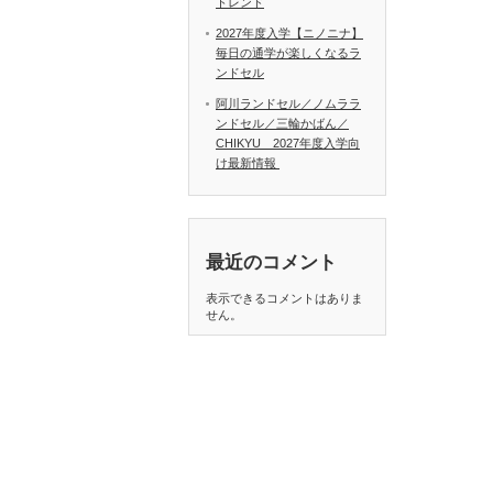
トレンド
2027年度入学【ニノニナ】
毎日の通学が楽しくなるラ
ンドセル
阿川ランドセル／ノムララ
ンドセル／三輪かばん／
CHIKYU 2027年度入学向
け最新情報
最近のコメント
表示できるコメントはありま
せん。