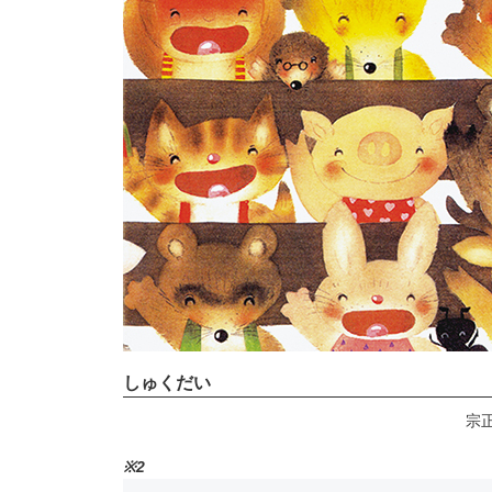
しゅくだい
宗
※2