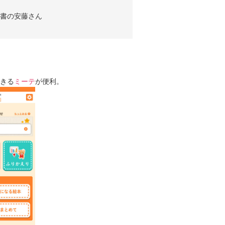
司書の安藤さん
きる
ミーテ
が便利。