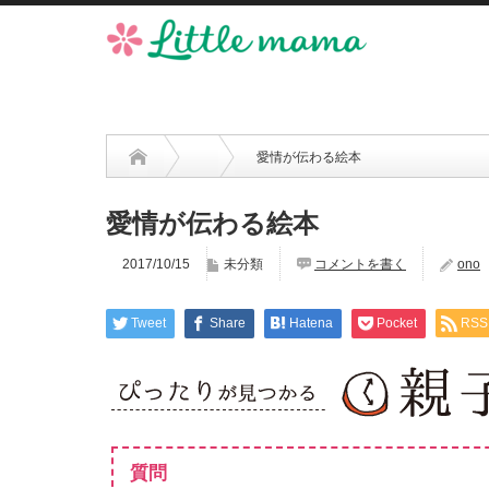
愛情が伝わる絵本
愛情が伝わる絵本
2017/10/15
未分類
コメントを書く
ono
Tweet
Share
Hatena
Pocket
RSS
質問