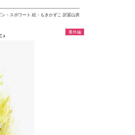
ビン・スポワート 絵・もきかずこ 訳冨山房
番外編
と』