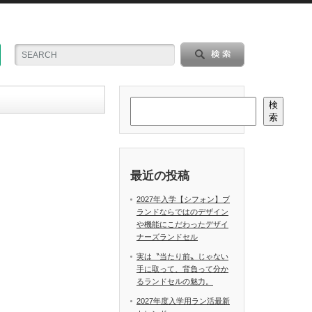
検
索
最近の投稿
2027年入学【シフォン】ブ
ランドならではのデザイン
や機能にこだわったデザイ
ナーズランドセル
実は〝当たり前〟じゃない
手に取って、背負って分か
るランドセルの魅力。
2027年度入学用ラン活最新