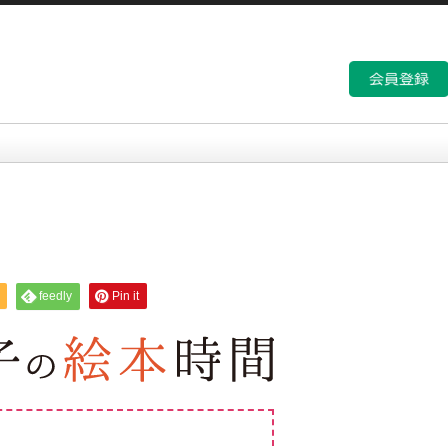
feedly
Pin it