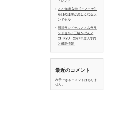
トレンド
2027年度入学【ニノニナ】
毎日の通学が楽しくなるラ
ンドセル
阿川ランドセル／ノムララ
ンドセル／三輪かばん／
CHIKYU 2027年度入学向
け最新情報
最近のコメント
表示できるコメントはありま
せん。