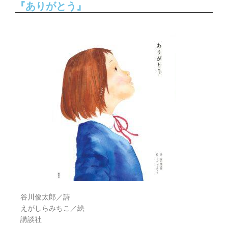
『ありがとう』
谷川俊太郎／詩
えがしらみちこ／絵
講談社