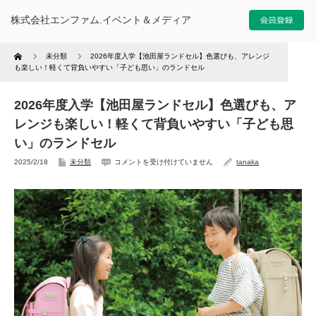
株式会社エンファム.イベント＆メディア
Home
未分類
2026年度入学【池田屋ランドセル】色選びも、アレンジ
も楽しい！軽くて背負いやすい「子ども思い」のランドセル
2026年度入学【池田屋ランドセル】色選びも、ア
レンジも楽しい！軽くて背負いやすい「子ども思
い」のランドセル
2
2025/2/18
未分類
コメントを受け付けていません
tanaka
0
2
6
年
度
入
学
【
池
田
屋
ラ
ン
ド
セ
ル
】
色
選
び
も