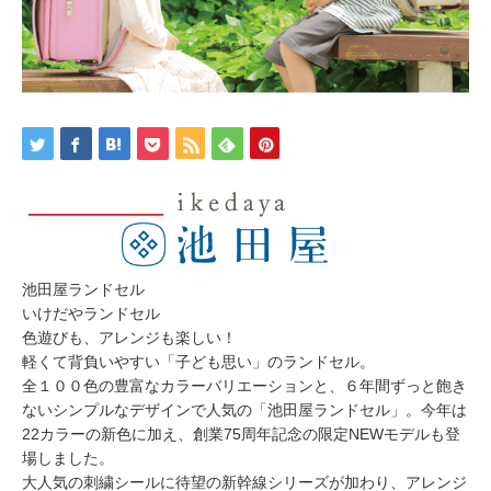
、
ア
レ
ン
ジ
も
楽
し
い
！
軽
く
て
背
負
い
や
す
い
「
子
ど
も
思
い
」
の
池田屋ランドセル
ラ
ン
いけだやランドセル
ド
セ
色遊びも、アレンジも楽しい！
ル
は
軽くて背負いやすい「子ども思い」のランドセル。
全１００色の豊富なカラーバリエーションと、６年間ずっと飽き
ないシンプルなデザインで人気の「池田屋ランドセル」。今年は
22カラーの新色に加え、創業75周年記念の限定NEWモデルも登
場しました。
大人気の刺繍シールに待望の新幹線シリーズが加わり、アレンジ