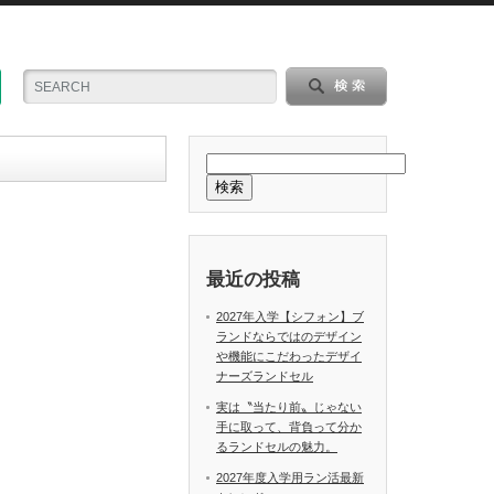
検索
最近の投稿
2027年入学【シフォン】ブ
ランドならではのデザイン
や機能にこだわったデザイ
ナーズランドセル
実は〝当たり前〟じゃない
手に取って、背負って分か
るランドセルの魅力。
2027年度入学用ラン活最新