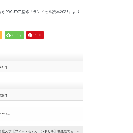
かPROJECT監修「ランドセル読本2026」より
feedly
Pin it
431"]
436"]
ません。
26年度入学【フィットちゃんランドセル】機能性でも