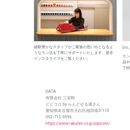
経験豊かなスタッフがご家族の思い出となるよ
[no_
うなラン活を丁寧にサポートいたします。是非
ラン
インスタライブをご覧ください。
品や
て特
DATA.
有限会社 三栄鞄
ピピコロ by らんどせる屋さん
愛知県名古屋市天白区植田南3-110
052-715-9595
https://www.rakuten.co.jp/pipicolo/