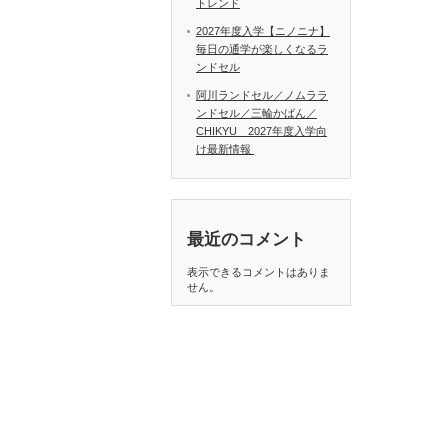
トレンド
2027年度入学【ニノニナ】
毎日の通学が楽しくなるラ
ンドセル
阿川ランドセル／ノムララ
ンドセル／三輪かばん／
CHIKYU 2027年度入学向
け最新情報
最近のコメント
表示できるコメントはありま
せん。