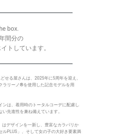
he box.
年間分の
エイトしています。
んどせる屋さんは、2025年に5周年を迎え、
クラリーノ®を使用した記念モデルを用
インは、着用時のトータルコーデに配慮し
ない先進性を兼ね備えています。
E」はデザインを一新し、豊富なカラバリか
ルPLUS」、そして女の子の大好き要素満