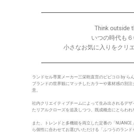
Think outside t
いつの時代も６
小さなお気に入りをクリ
ランドセル専業メーカー三栄鞄直営のピピコロ by ら
ブランドの世界観にマッチしたカラーや素材感の別注
意。
社内クリエイティブチームによって生み出されるデザ
たリアルクローズを追及しつつ、既成概念にとらわれ
また、トレンドと多機能を両立した定番の「NUANC
ら個性に合わせてお選びいただける「ふつうのランドセ