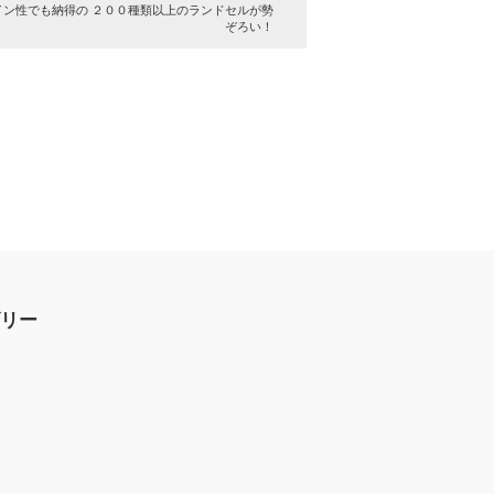
イン性でも納得の ２００種類以上のランドセルが勢
ぞろい！
リー