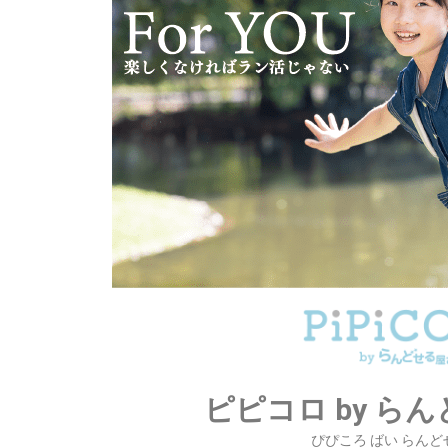
ピピコロ by ら
ぴぴころ ばい らん