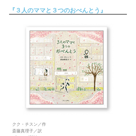
『３人のママと３つのおべんとう』
クク・チスン／作
斎藤真理子／訳