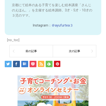
京都にて絵本のある子育てを楽しむ絵本講座「さんじ
のえほん。」を主催する絵本講師。3才・5才・10才の
３児のママ。
Instagram：
＠ayufurtea３
[no_toc]
前の記事
次の記事