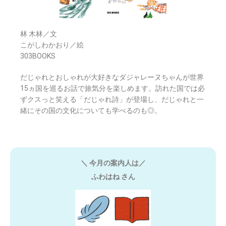
林 木林／文
こがしわかおり／絵
303BOOKS
だじゃれとおしゃれが大好きなダジャレーヌちゃんが世界
15ヵ国を巡るお話で旅気分を楽しめます。訪れた国では必
ずクスっと笑える「だじゃれ詩」が登場し、だじゃれと一
緒にその国の文化についても学べるのも◎。
＼ 今月の案内人は／
ふわはね さん