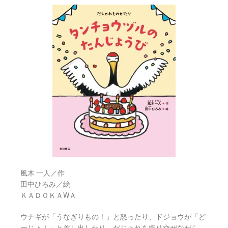
風木 一人／作
田中ひろみ／絵
ＫＡＤＯＫＡWＡ
ウナギが「うなぎりもの！」と怒ったり、ドジョウが「ど