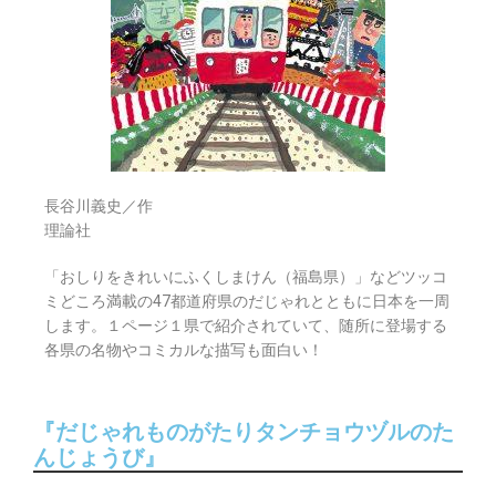
長谷川義史／作
理論社
「おしりをきれいにふくしまけん（福島県）」などツッコ
ミどころ満載の47都道府県のだじゃれとともに日本を一周
します。１ページ１県で紹介されていて、随所に登場する
各県の名物やコミカルな描写も面白い！
『だじゃれものがたりタンチョウヅルのた
んじょうび』