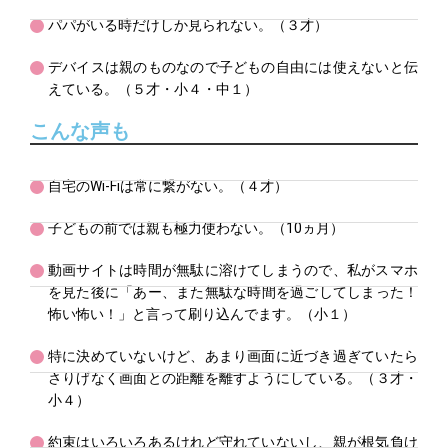
パパがいる時だけしか見られない。（３才）
デバイスは親のものなので子どもの自由には使えないと伝
えている。（５才・小４・中１）
こんな声も
自宅のWi-Fiは常に繋がない。（４才）
子どもの前では親も極力使わない。（10ヵ月）
動画サイトは時間が無駄に溶けてしまうので、私がスマホ
を見た後に「あー、また無駄な時間を過ごしてしまった！
怖い怖い！」と言って刷り込んでます。（小１）
特に決めていないけど、あまり画面に近づき過ぎていたら
さりげなく画面との距離を離すようにしている。（３才・
小４）
約束はいろいろあるけれど守れていないし、親が根気負け