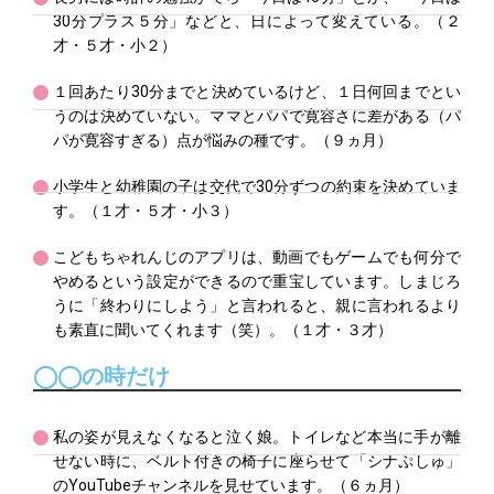
30分プラス５分」などと、日によって変えている。（２
才・５才・小２）
１回あたり30分までと決めているけど、１日何回までとい
うのは決めていない。ママとパパで寛容さに差がある（パ
パが寛容すぎる）点が悩みの種です。（９ヵ月）
小学生と幼稚園の子は交代で30分ずつの約束を決めていま
す。（１才・５才・小３）
こどもちゃれんじのアプリは、動画でもゲームでも何分で
やめるという設定ができるので重宝しています。しまじろ
うに「終わりにしよう」と言われると、親に言われるより
も素直に聞いてくれます（笑）。（１才・３才）
◯◯の時だけ
私の姿が見えなくなると泣く娘。トイレなど本当に手が離
せない時に、ベルト付きの椅子に座らせて「シナぷしゅ」
のYouTubeチャンネルを見せています。（６ヵ月）