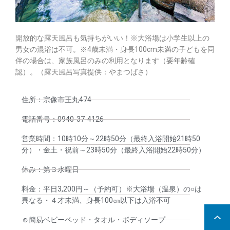
開放的な露天風呂も気持ちがいい！※大浴場は小学生以上の
男女の混浴は不可。※4歳未満・身長100cm未満の子どもを同
伴の場合は、家族風呂のみの利用となります（要年齢確
認）。（露天風呂写真提供：やまつばさ）
住所：宗像市王丸474
電話番号：0940-37-4126
営業時間：10時10分～22時50分（最終入浴開始21時50
分）・金土・祝前～23時50分（最終入浴開始22時50分）
休み：第３水曜日
料金：平日3,200円～（予約可）※大浴場（温泉）の○は
異なる・４才未満、身長100㎝以下は入浴不可
☺︎簡易ベビーベッド・タオル・ボディソープ