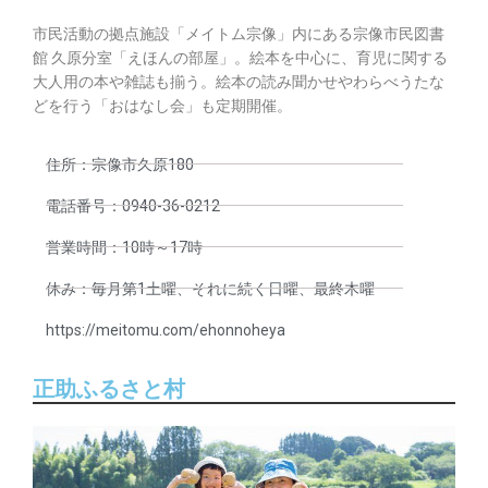
市民活動の拠点施設「メイトム宗像」内にある宗像市民図書
館 久原分室「えほんの部屋」。絵本を中心に、育児に関する
大人用の本や雑誌も揃う。絵本の読み聞かせやわらべうたな
どを行う「おはなし会」も定期開催。
住所：宗像市久原180
電話番号：0940-36-0212
営業時間：10時～17時
休み：毎月第1土曜、それに続く日曜、最終木曜
https://meitomu.com/ehonnoheya
正助ふるさと村