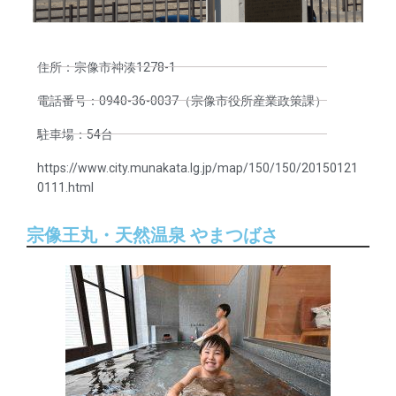
住所：宗像市神湊1278-1
電話番号：0940-36-0037（宗像市役所産業政策課）
駐車場：54台
https://www.city.munakata.lg.jp/map/150/150/20150121
0111.html
宗像王丸・天然温泉 やまつばさ