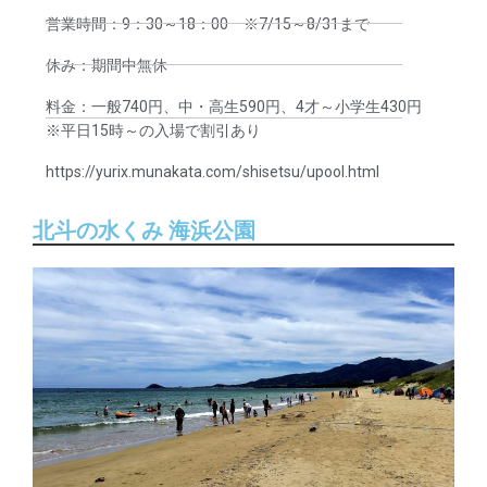
営業時間：9：30～18：00 ※7/15～8/31まで
休み：期間中無休
料金：一般740円、中・高生590円、4才～小学生430円
※平日15時～の入場で割引あり
https://yurix.munakata.com/shisetsu/upool.html
北斗の水くみ 海浜公園