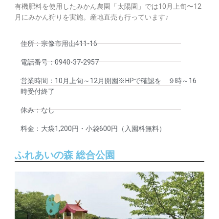
有機肥料を使用したみかん農園「太陽園」では10月上旬〜12
月にみかん狩りを実施。産地直売も行っています♪
住所：宗像市用山411-16
電話番号：0940-37-2957
営業時間：10月上旬～12月開園※HPで確認を ９時～16
時受付終了
休み：なし
料金：大袋1,200円・小袋600円（入園料無料）
ふれあいの森 総合公園