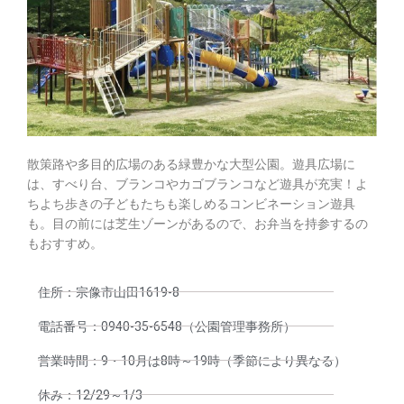
散策路や多目的広場のある緑豊かな大型公園。遊具広場に
は、すべり台、ブランコやカゴブランコなど遊具が充実！よ
ちよち歩きの子どもたちも楽しめるコンビネーション遊具
も。目の前には芝生ゾーンがあるので、お弁当を持参するの
もおすすめ。
住所：宗像市山田1619-8
電話番号：0940-35-6548（公園管理事務所）
営業時間：9・10月は8時～19時（季節により異なる）
休み：12/29～1/3