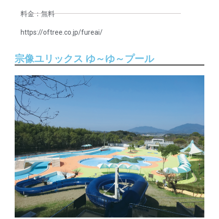
料金：無料
https://oftree.co.jp/fureai/
宗像ユリックス ゆ～ゆ～プール