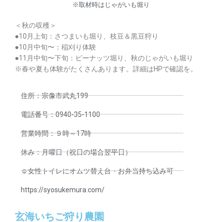
※取材時はじゃがいも堀り
＜秋の収穫＞
●10月上旬：さつまいも堀り、枝豆＆黒豆狩り
●10月中旬〜：稲刈り体験
●11月中旬〜下旬：ピーナッツ堀り、秋のじゃがいも堀り
※春や夏も体験がたくさんあります。詳細はHPで確認を。
住所：宗像市武丸199
電話番号：0940-35-1100
営業時間：９時～17時
休み：月曜日（祝日の場合翌平日）
☺︎女性トイレにオムツ替え台・お弁当持ち込み可
https://syosukemura.com/
玄海いちご狩り農園