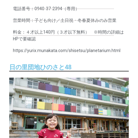
電話番号：0940-37-2394（専用）
営業時間：子ども向け／土日祝・冬春夏休みのみ営業
料金：４才以上140円（３才以下無料） ※時間の詳細は
HPで要確認
https://yurix.munakata.com/shisetsu/planetarium.html
日の里団地ひのさと48