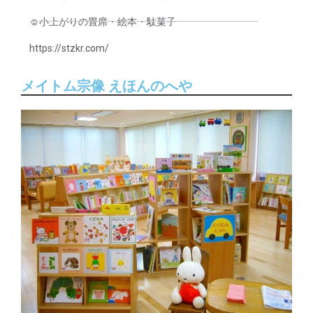
☺︎小上がりの畳席・絵本・駄菓子
https://stzkr.com/
メイトム宗像 えほんのへや