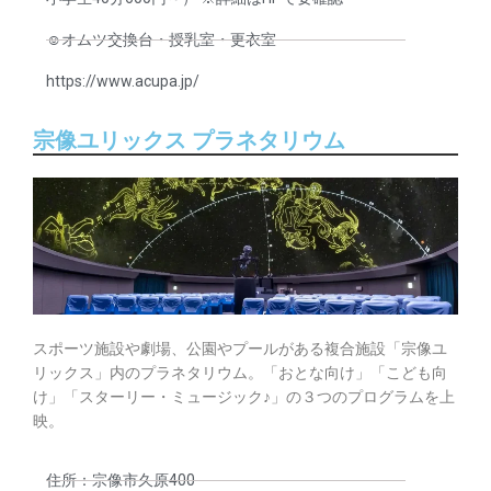
☺︎オムツ交換台・授乳室・更衣室
https://www.acupa.jp/
宗像ユリックス プラネタリウム
スポーツ施設や劇場、公園やプールがある複合施設「宗像ユ
リックス」内のプラネタリウム。「おとな向け」「こども向
け」「スターリー・ミュージック♪」の３つのプログラムを上
映。
住所：宗像市久原400