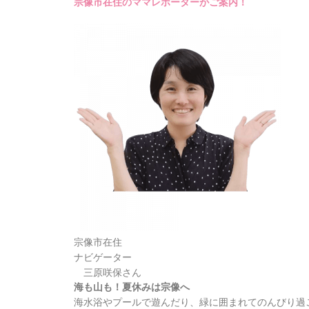
宗像市在住のママレポーターがご案内！
宗像市在住
ナビゲーター
三原咲保さん
海も山も！夏休みは宗像へ
海水浴やプールで遊んだり、緑に囲まれてのんびり過