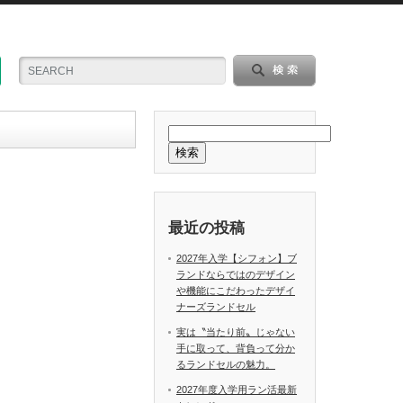
検索
最近の投稿
2027年入学【シフォン】ブ
ランドならではのデザイン
や機能にこだわったデザイ
ナーズランドセル
実は〝当たり前〟じゃない
手に取って、背負って分か
るランドセルの魅力。
2027年度入学用ラン活最新