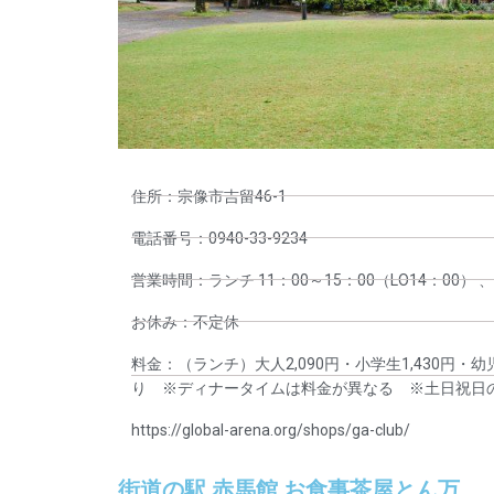
住所：宗像市吉留46-1
電話番号：0940-33-9234
営業時間：ランチ 11：00～15：00（LO14：00） 、
お休み：不定休
料金：（ランチ）大人2,090円・小学生1,430円・
り ※ディナータイムは料金が異なる ※土日祝日の
https://global-arena.org/shops/ga-club/
街道の駅 赤馬館 お食事茶屋とん万