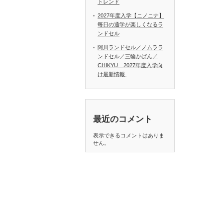
トレンド
2027年度入学【ニノニナ】
毎日の通学が楽しくなるラ
ンドセル
阿川ランドセル／ノムララ
ンドセル／三輪かばん／
CHIKYU 2027年度入学向
け最新情報
最近のコメント
表示できるコメントはありま
せん。