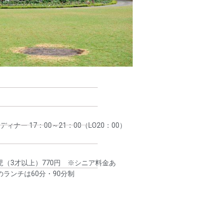
ディナー 17：00～21：00（LO20：00）
幼児（3才以上）770円 ※シニア料金あ
ランチは60分・90分制