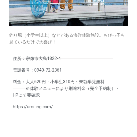
釣り堀（小学生以上）などがある海洋体験施設。ちびっ子も
見ているだけで大喜び！
住所：宗像市大島1822-4
電話番号：0940-72-2361
料金：大人620円・小学生310円・未就学児無料
※体験メニューにより別途料金（完全予約制）・
HPにて要確認
https://umi-ing.com/