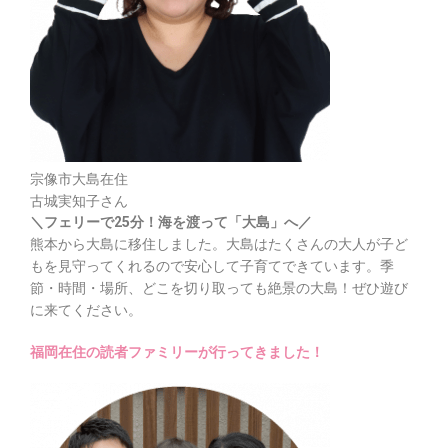
宗像市大島在住
古城実知子さん
＼フェリーで25分！海を渡って「大島」へ／
熊本から大島に移住しました。大島はたくさんの大人が子ど
もを見守ってくれるので安心して子育てできています。季
節・時間・場所、どこを切り取っても絶景の大島！ぜひ遊び
に来てください。
福岡在住の読者ファミリーが行ってきました！