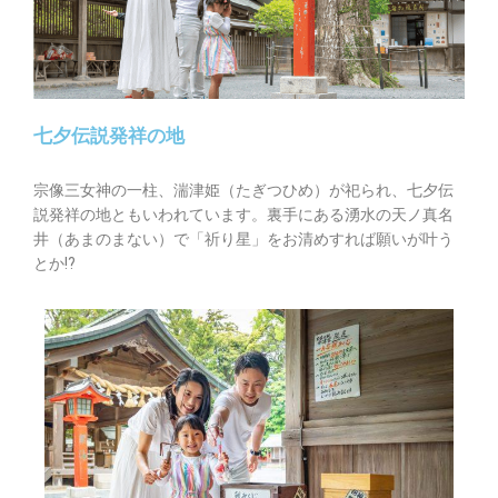
七夕伝説発祥の地
宗像三女神の一柱、湍津姫（たぎつひめ）が祀られ、七夕伝
説発祥の地ともいわれています。裏手にある湧水の天ノ真名
井（あまのまない）で「祈り星」をお清めすれば願いが叶う
とか!?