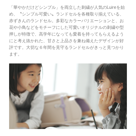
「華やかだけどシンプル」を両立した刺繍が人気のLuireを始
め、〝シンプル可愛い〟ランドセルを各種取り揃えている、
赤ずきんのランドセル。多彩なカラーバリエーションと、お
花や小鳥などをモチーフにした可愛いオリジナルの刺繍や型
押しが特徴で、高学年になっても愛着を持ってもらえるよう
にと考え抜かれた、甘さと上品さを兼ね備えたデザインが好
評です。大切な６年間を見守るランドセルがきっと見つかり
ます。