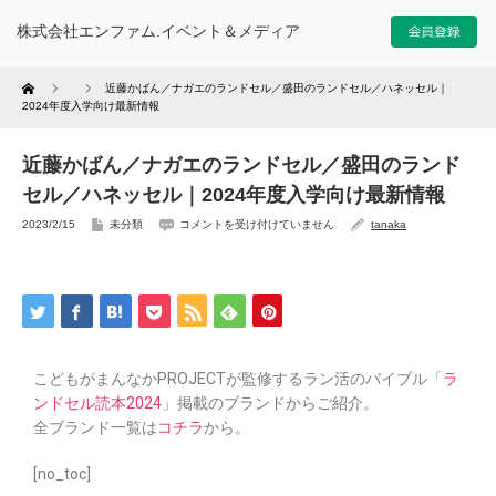
株式会社エンファム.イベント＆メディア
Home
近藤かばん／ナガエのランドセル／盛田のランドセル／ハネッセル｜
2024年度入学向け最新情報
近藤かばん／ナガエのランドセル／盛田のランド
セル／ハネッセル｜2024年度入学向け最新情報
2023/2/15
未分類
コメントを受け付けていません
tanaka
こどもがまんなかPROJECTが監修するラン活のバイブル「
ラ
ンドセル読本2024
」掲載のブランドからご紹介。
全ブランド一覧は
コチラ
から。
[no_toc]