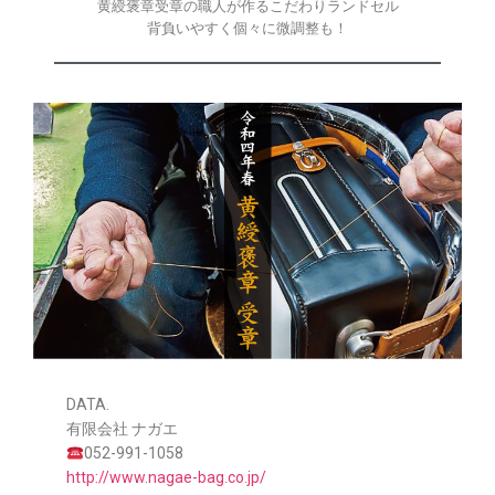
黄綬褒章受章の職人が作るこだわりランドセル
背負いやすく個々に微調整も！
DATA.
有限会社 ナガエ
052-991-1058
http://www.nagae-bag.co.jp/