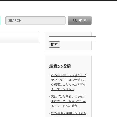
検索
最近の投稿
2027年入学【シフォン】ブ
ランドならではのデザイン
や機能にこだわったデザイ
ナーズランドセル
実は〝当たり前〟じゃない
手に取って、背負って分か
るランドセルの魅力。
2027年度入学用ラン活最新