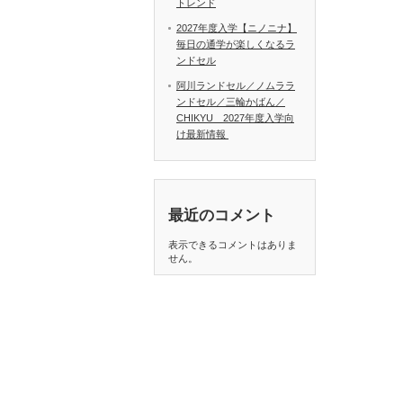
トレンド
2027年度入学【ニノニナ】
毎日の通学が楽しくなるラ
ンドセル
阿川ランドセル／ノムララ
ンドセル／三輪かばん／
CHIKYU 2027年度入学向
け最新情報
最近のコメント
表示できるコメントはありま
せん。