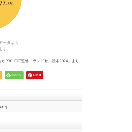
データより。
ます。
かPROJECT監修「ランドセル読本2024」より
feedly
Pin it
431"]