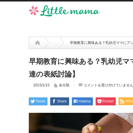
早期教育に興味ある？乳幼児ママにア
早期教育に興味ある？乳幼児マ
達の表紙討論】
2023/1/15
未分類
コメントを受け付けていませ
Tweet
Share
Hatena
Pocket
RSS