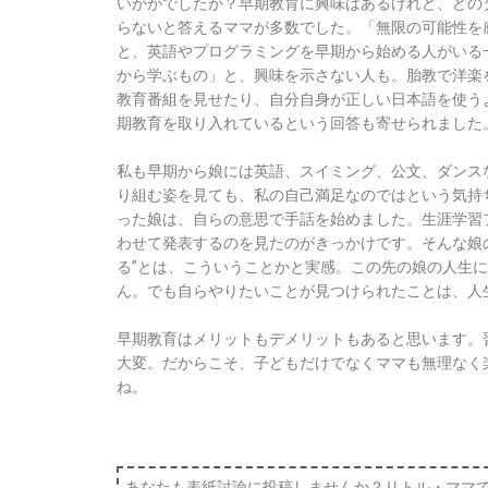
いかがでしたか？早期教育に興味はあるけれど、どの
らないと答えるママが多数でした。「無限の可能性を
と、英語やプログラミングを早期から始める人がいる
から学ぶもの」と、興味を示さない人も。胎教で洋楽を聴
教育番組を見せたり、自分自身が正しい日本語を使う
期教育を取り入れているという回答も寄せられました
私も早期から娘には英語、スイミング、公文、ダンス
り組む姿を見ても、私の自己満足なのではという気持
った娘は、自らの意思で手話を始めました。生涯学習
わせて発表するのを見たのがきっかけです。そんな娘
る”とは、こういうことかと実感。この先の娘の人生
ん。でも自らやりたいことが見つけられたことは、人
早期教育はメリットもデメリットもあると思います。
大変。だからこそ、子どもだけでなくママも無理なく
ね。
あなたも表紙討論に投稿しませんか？リトル・ママ