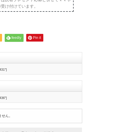
時受け付けています。
feedly
Pin it
431"]
436"]
ません。