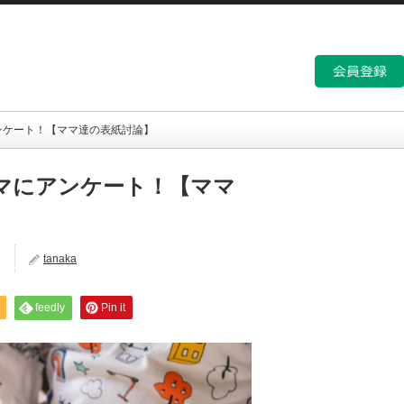
ンケート！【ママ達の表紙討論】
マにアンケート！【ママ
ん
tanaka
feedly
Pin it