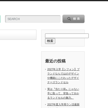
検索
最近の投稿
2027年入学【シフォン】ブ
ランドならではのデザイン
や機能にこだわったデザイ
ナーズランドセル
実は〝当たり前〟じゃない
手に取って、背負って分か
るランドセルの魅力。
2027年度入学用ラン活最新