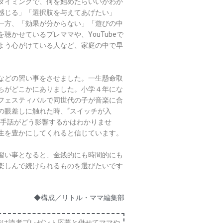
タイミングで、何を始めたらいいかわか
感じる」「選択肢を与えてあげたい」
一方、「効果が分からない」「遊びの中
かせているプレママや、YouTubeで
よう心がけている人など、家庭の中で早
。
などの習い事をさせました。一生懸命取
ちがどこかにありました。小学４年にな
フェスティバルで同世代の子が音楽に合
の眼差しに触れた時、“スイッチが入
に手話がどう影響するかはわかりませ
生を豊かにしてくれると信じています。
習い事となると、金銭的にも時間的にも
楽しんで続けられるものを選びたいです
◆構成／リトル・ママ編集部
では読者プレゼント応募と併せてママや