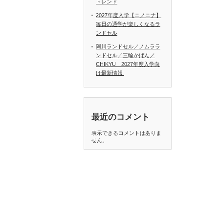
トレンド
2027年度入学【ニノニナ】
毎日の通学が楽しくなるラ
ンドセル
阿川ランドセル／ノムララ
ンドセル／三輪かばん／
CHIKYU 2027年度入学向
け最新情報
最近のコメント
表示できるコメントはありま
せん。