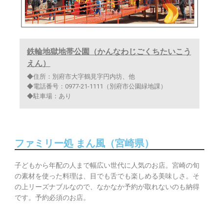
鉄輪地獄地帯公園（かんなわじごくちたいこう
えん）
◆住所：別府市大字鶴見字円内坊、他
◆電話番号：0977-21-1111（別府市公園緑地課）
◆駐車場：あり
ファミリー処 まん風（宮崎県）
子どもから年配の人まで幅広い世代に人気のお店。宮崎の旬
の素材を使った料理は、目でも舌でも楽しめる美味しさ。そ
の上リーズナブルなので、なかなか予約が取れないのも納得
です。予約必須のお店。