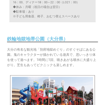
16：00、ディナー18：00～22：00（LO21：00）
◆休み：月曜（祝日の場合は翌日）
◆駐車場：あり
※子ども用食器、椅子、おむつ替えスペースあり
鉄輪地獄地帯公園（大分県）
大分の有名な観光地「別府地獄めぐり」のすぐそばにある公
園。鬼のキャラクターが描かれている遊具で、思いっきり体
を使って遊べます。1時間に1回、噴きあがる噴水に大盛り上
がり。芝生もあってピクニックも楽しめます。