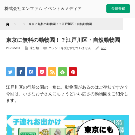
株式会社エンファム.イベント＆メディア
Home
東京に無料の動物園！？江戸川区・自然動物園
東京に無料の動物園！？江戸川区・自然動物園
東
2022/5/31
未分類
コメントを受け付けていません
ono
京
に
無
料
の
動
物
園
！
？
江
戸
江戸川区の行船公園の一角に、動物園があるのはご存知ですか？
川
区
今回は、小さなお子さんにちょうどいい広さの動物園をご紹介し
・
自
然
ます。
動
物
園
は